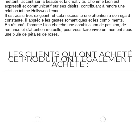
mettant l'accent sur la beauté et la créativité. L'homme
Lion
est
expressif et communicatif sur ses désirs, contribuant à rendre une
relation intime Hollywoodienne.
Il est aussi très exigeant, et cela nécessite une attention à son égard
constante. Il apprécie les gestes romantiques et les compliments.
En résumé, l'homme
Lion
cherche une combinaison de passion, de
romance et d'attention mutuelle, pour vous faire vivre un moment sous
une pluie de pétales de roses.
LES CLIENTS QUI ONT ACHETÉ
CE PRODUIT ONT ÉGALEMENT
ACHETÉ :