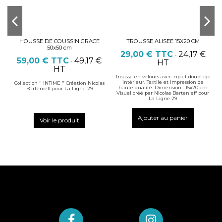
HOUSSE DE COUSSIN GRACE
TROUSSE ALISEE 15X20 CM
50x50 cm
29,00 €
TTC
24,17 €
-
59,00 €
TTC
49,17 €
-
HT
HT
Trousse en velours avec zip et doublage
intérieur. Textile et impression de
Collection " INTIME " Création Nicolas
haute qualité. Dimension : 15x20 cm
Bartenieff pour La Ligne 29
Visuel créé par Nicolas Bartenieff pour
La Ligne 29
Ajouter au panier
Voir le produit