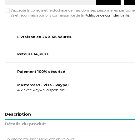
J'accepte la collecte et le stockage de mes données personnelles par Ligne
29 et reconnais avoir pris connaissance de la
Politique de confidentialité
.
Livraison en 24 à 48 heures.
Retours 14 jours
Paiement 100% sécurisé
Mastercard - Visa - Paypal
4 x avec PayPal disponible
Description
Détails du produit
Housse de coussin 50x50 cm en velours.