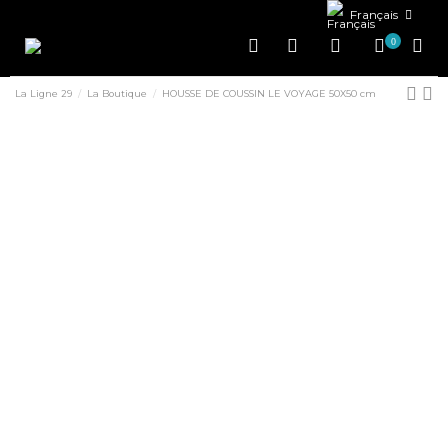
Français
0
La Ligne 29
La Boutique
HOUSSE DE COUSSIN LE VOYAGE 50X50 cm