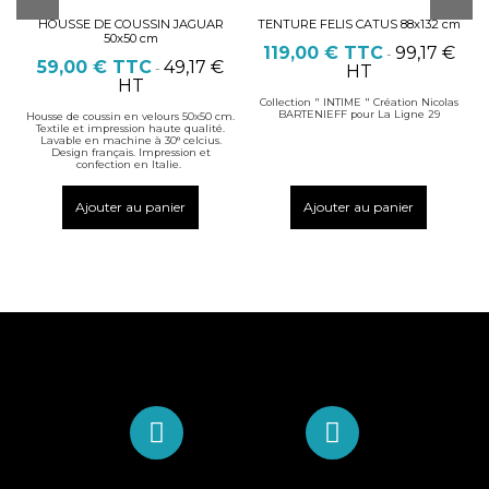
HOUSSE DE COUSSIN JAGUAR
TENTURE FELIS CATUS 88x132 cm
50x50 cm
119,00 €
TTC
99,17 €
-
59,00 €
TTC
49,17 €
-
HT
HT
Collection " INTIME " Création Nicolas
BARTENIEFF pour La Ligne 29
Housse de coussin en velours 50x50 cm.
Textile et impression haute qualité.
Lavable en machine à 30° celcius.
Design français. Impression et
confection en Italie.
Ajouter au panier
Ajouter au panier