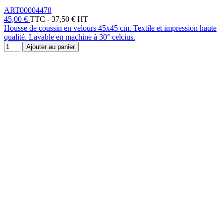
ART00004478
45,00 €
TTC
-
37,50 € HT
Housse de coussin en velours 45x45 cm. Textile et impression haute
qualité. Lavable en machine à 30° celcius.
Ajouter au panier