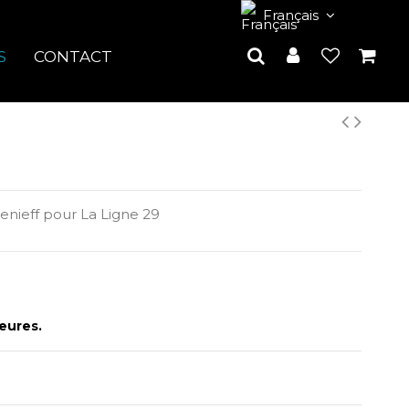
Français
S
CONTACT
tenieff pour La Ligne 29
eures.