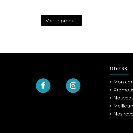
Voir le produit
DIVERS
Mon co
Promoti
Nouveau
Meilleur
Nos rev
TROUSSE MADAME BUTTERFLY
TROUSSE LE LION DE NEMEE
TROUSS
PORTE-