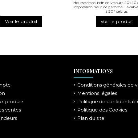
Housse de coussin en velours 40x40 c
impression haut de gamme. Lavabl
à 30° celcius.
Voir le produit
Voir le produit
INFORMATIONS
mpte
Conditions générales de 
on
Mentions légales
x produits
Politique de confidentialit
es ventes
Politique des Cookies
endeurs
Plan du site
E 15x20 cm DEEP IN YOUR
MONNAIE LE LION BLANC
PORTE-MONNAIE P
HEART