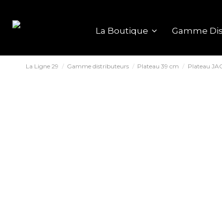
La Boutique
Gamme Dis
La Ligne 29
Gamme distributeurs
Plateau 39 cm
Plateau J