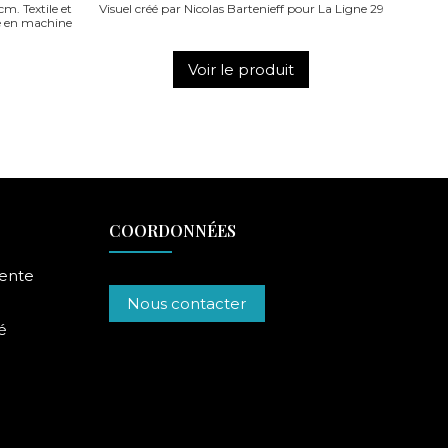
m. Textile et
Visuel créé par Nicolas Bartenieff pour La Ligne 29
e en machine
Voir le produit
COORDONNÉES
vente
Nous contacter
é
AON
Plateau OCTOPUS