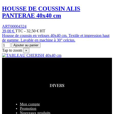
HOUSSE DE COUSSIN ALIS
PANTERAE 40x40 cm
ART00004324
39,00 €
TTC
-
32,50 € HT
Housse de coussin en velours 40x40 cm. Textile et impression haut
de gamme. Lavable en machine à 30° celcius.
Ajouter au panier
Tap to zoom
×
DIVERS
Mon compte
Promotion
Nouveaux produits