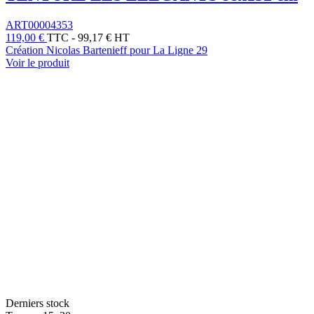
ART00004353
119,00 €
TTC
-
99,17 € HT
Création Nicolas Bartenieff pour La Ligne 29
Voir le produit
Derniers stock