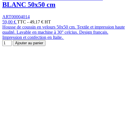
BLANC 50x50 cm
ART00004014
59,00 €
TTC
-
49,17 € HT
Housse de coussin en velours 50x50 cm. Textile et impression haute
qualité. Lavable en machine à 30° celcius. Design français.
Impression et confection en Italie.
Ajouter au panier