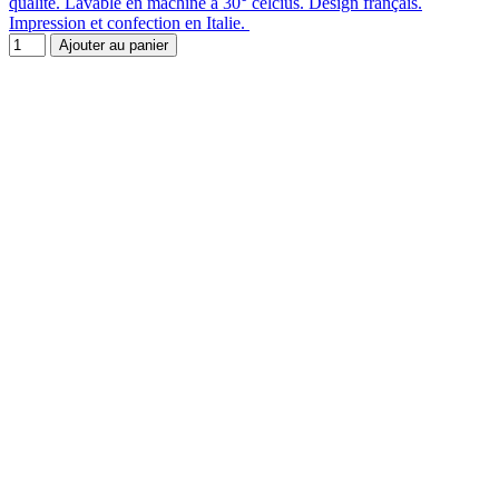
qualité. Lavable en machine à 30° celcius. Design français.
Impression et confection en Italie.
Ajouter au panier