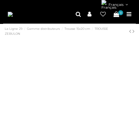
Français
0
La Ligne 29
Gamme distributeurs
Trousse 15x20 cm
TROUSSE
ZEBULON