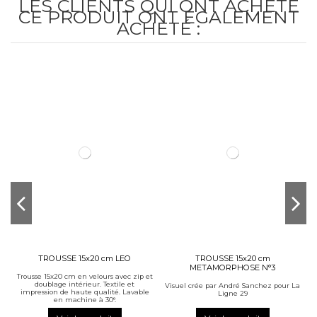
LES CLIENTS QUI ONT ACHETÉ
CE PRODUIT ONT ÉGALEMENT
ACHETÉ :
TROUSSE 15x20 cm LEO
TROUSSE 15x20 cm
METAMORPHOSE N°3
Trousse 15x20 cm en velours avec zip et
doublage intérieur. Textile et
Visuel crée par André Sanchez pour La
impression de haute qualité. Lavable
Ligne 29
en machine à 30°.