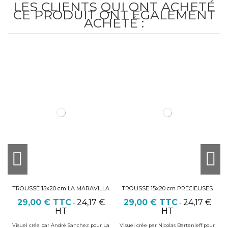
LES CLIENTS QUI ONT ACHETÉ
CE PRODUIT ONT ÉGALEMENT
ACHETÉ :
TROUSSE 15x20 cm LA MARAVILLA
TROUSSE 15x20 cm PRECIEUSES
29,00 €
TTC
24,17 €
29,00 €
TTC
24,17 €
-
-
HT
HT
Visuel crée par André Sanchez pour La
Visuel crée par Nicolas Bartenieff pour