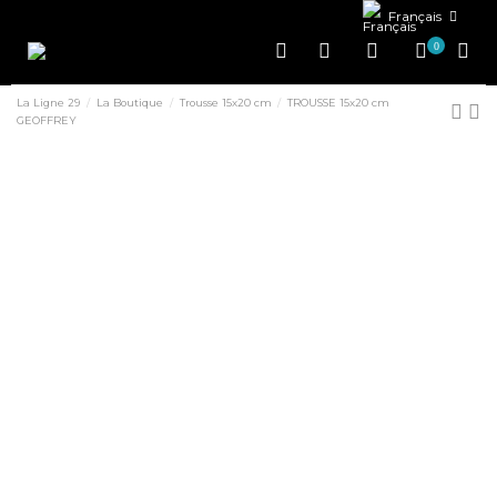
Français
0
La Ligne 29
La Boutique
Trousse 15x20 cm
TROUSSE 15x20 cm
GEOFFREY