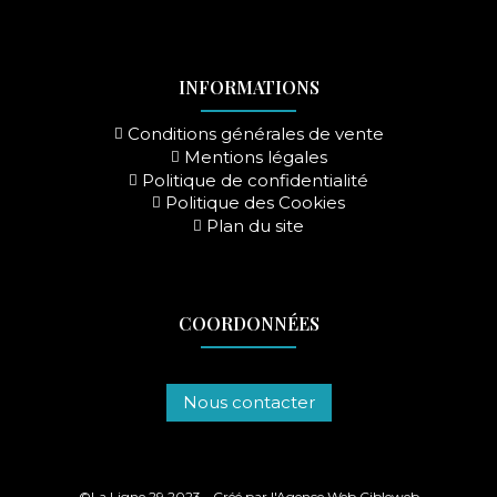
La Ligne 29
Ajouter au panier
Voir le produit
Ajouter au panier
Ajouter au panier
INFORMATIONS
Conditions générales de vente
Mentions légales
Politique de confidentialité
Politique des Cookies
Plan du site
COORDONNÉES
Nous contacter
©La Ligne 29 2023 - Créé par l'
Agence Web Cibleweb