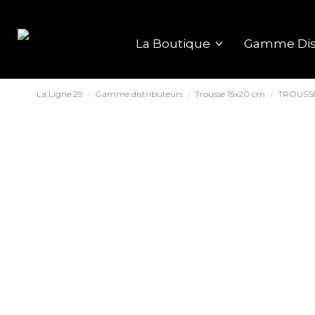
La Boutique
Gamme Dis
La Ligne 29
Gamme distributeurs
Trousse 15x20 cm
TROUSSE