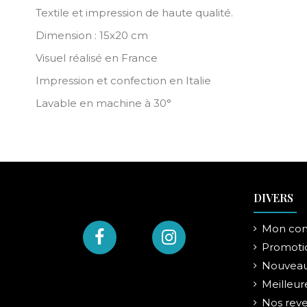
Textile et impression de haute qualité.
Dimension : 15x20 cm
Visuel réalisé en France
Impression et confection en Italie
Lavable en machine à 30°
DIVERS
Mon co
Promoti
Nouveau
Meilleur
Nos rev