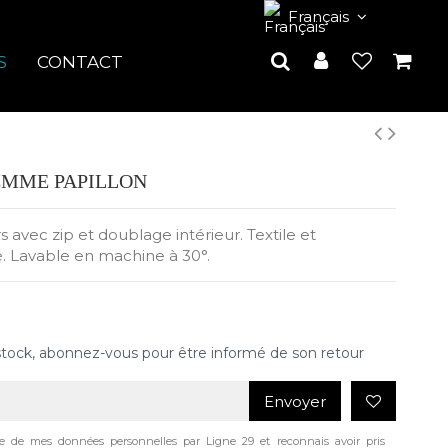
Français
S
CONTACT
EMME PAPILLON
 avec zip et doublage intérieur. Textile et
é. Lavable en machine à 30°.
stock, abonnez-vous pour être informé de son retour
Envoyer
age de mes données personnelles par Ligne 29 et reconnais avoir pris