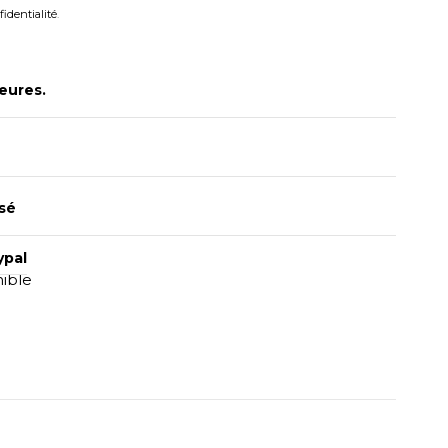
fidentialité
.
eures.
sé
ypal
nible