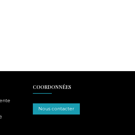
COORDONNÉES
vente
Nous contacter
é