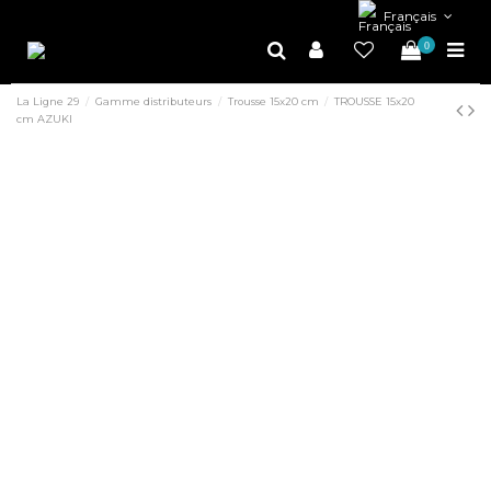
Français
0
La Ligne 29
Gamme distributeurs
Trousse 15x20 cm
TROUSSE 15x20
cm AZUKI