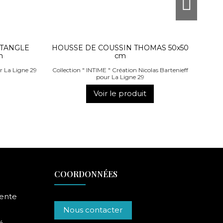
CTANGLE
HOUSSE DE COUSSIN THOMAS 50x50
m
cm
ur La Ligne 29
Collection " INTIME " Création Nicolas Bartenieff
pour La Ligne 29
Voir le produit
COORDONNÉES
vente
Nous contacter