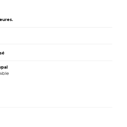
eures.
sé
ypal
nible