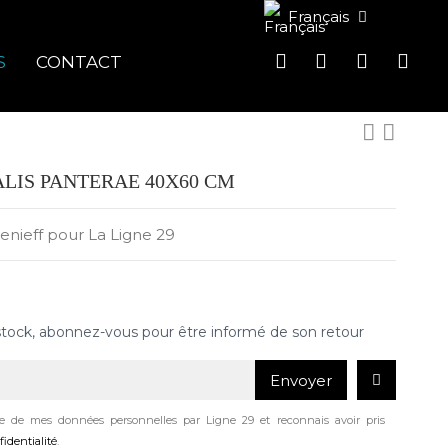
Français
S
CONTACT
ALIS PANTERAE 40X60 CM
tenieff pour La Ligne 29
stock, abonnez-vous pour être informé de son retour
Envoyer
age de mes données personnelles par Ligne 29 et reconnais avoir pris
fidentialité
.