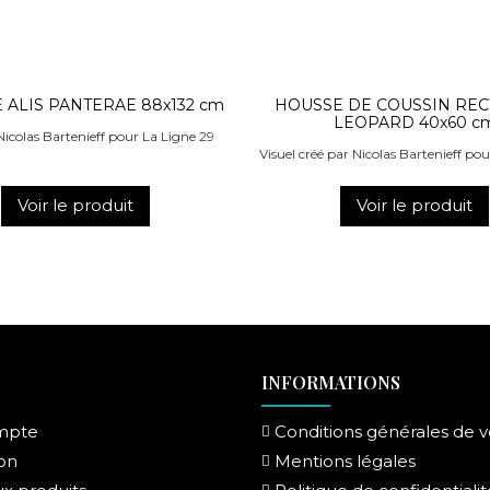
 ALIS PANTERAE 88x132 cm
HOUSSE DE COUSSIN RE
LEOPARD 40x60 c
icolas Bartenieff pour La Ligne 29
Visuel créé par Nicolas Bartenieff po
Voir le produit
Voir le produit
INFORMATIONS
mpte
Conditions générales de 
on
Mentions légales