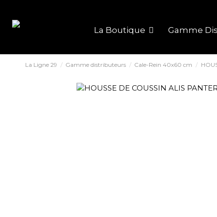
La Boutique
Gamme Dis
La Ligne 29
Gamme distributeurs
Cale-Rein 40x60 cm
HOUS