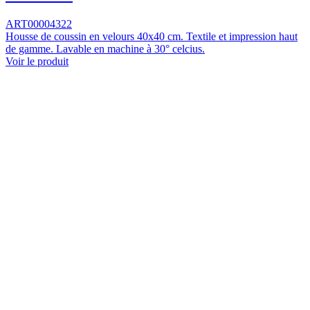
ART00004322
Housse de coussin en velours 40x40 cm. Textile et impression haut
de gamme. Lavable en machine à 30° celcius.
Voir le produit