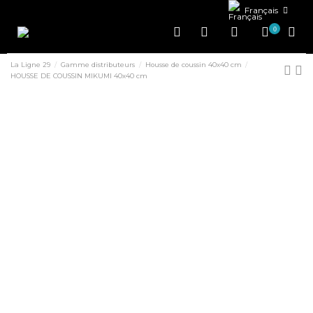
Français
0
La Ligne 29
Gamme distributeurs
Housse de coussin 40x40 cm
HOUSSE DE COUSSIN MIKUMI 40x40 cm