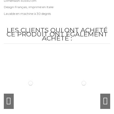
Dimension 40x40 cm
Design Français, imprimé en Italie
Lavable en machine à 30 degrés
LES CLIENTS QUI ONT ACHETÉ
CE PRODUIT ONT ÉGALEMENT
ACHETÉ :