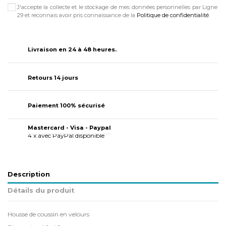
J'accepte la collecte et le stockage de mes données personnelles par Ligne
29 et reconnais avoir pris connaissance de la
Politique de confidentialité
.
Livraison en 24 à 48 heures.
Retours 14 jours
Paiement 100% sécurisé
Mastercard - Visa - Paypal
4 x avec PayPal disponible
Description
Détails du produit
Housse de coussin en velours