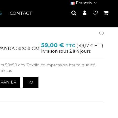
Français
S
CONTACT
59,00 €
TTC
( 49,17 € HT )
PANDA 50X50 CM
livraison sous 2 à 4 jours
s 50x50 cm. Textile et impression haute qualité.
elcius.
 PANIER