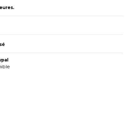
eures.
sé
ypal
nible