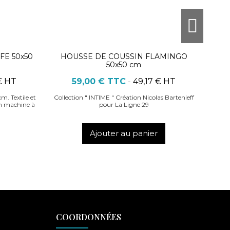
FE 50x50
HOUSSE DE COUSSIN FLAMINGO
50x50 cm
€ HT
59,00 €
TTC
-
49,17 € HT
m. Textile et
Collection " INTIME " Création Nicolas Bartenieff
en machine à
pour La Ligne 29
Ajouter au panier
COORDONNÉES