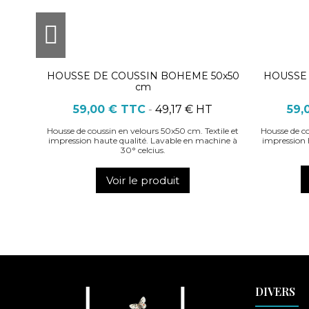
HOUSSE DE COUSSIN BOHEME 50x50
HOUSSE 
cm
59,00 €
TTC
-
49,17 € HT
59,
Housse de coussin en velours 50x50 cm. Textile et
Housse de co
impression haute qualité. Lavable en machine à
impression 
30° celcius.
Voir le produit
DIVERS