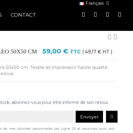
Français
S
CONTACT
59,00 €
LEO 50X50 CM
TTC
( 49,17 € HT )
s 50x50 cm. Textile et impression haute qualité.
elcius.
stock, abonnez-vous pour être informé de son retour
Envoyer
age de mes données personnelles par Ligne 29 et reconnais avoir pris