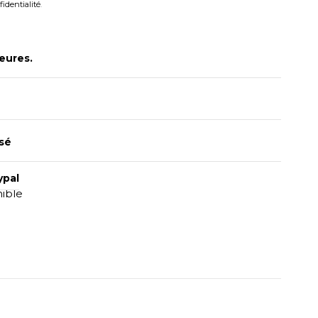
fidentialité
.
eures.
sé
ypal
nible