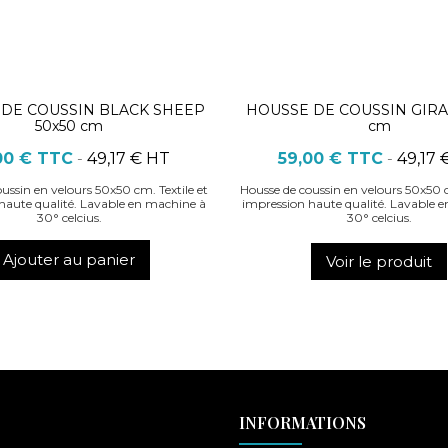
DE COUSSIN BLACK SHEEP
HOUSSE DE COUSSIN GIRA
50x50 cm
cm
00 €
TTC
-
49,17 € HT
59,00 €
TTC
-
49,17 
ussin en velours 50x50 cm. Textile et
Housse de coussin en velours 50x50 c
haute qualité. Lavable en machine à
impression haute qualité. Lavable 
30° celcius.
30° celcius.
Ajouter au panier
Voir le produit
INFORMATIONS