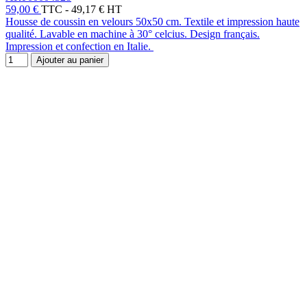
59,00 €
TTC
-
49,17 € HT
Housse de coussin en velours 50x50 cm. Textile et impression haute
qualité. Lavable en machine à 30° celcius. Design français.
Impression et confection en Italie.
Ajouter au panier