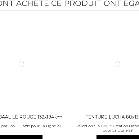
 ONT ACHETÉ CE PRODUIT ONT ÉG
 BAAL LE ROUGE 132x194 cm
TENTURE LUCHA 88x13
e par Léo Di Fazio pour La Ligne 29
Collection " INTIME " Création Nicol
pour La Ligne 29