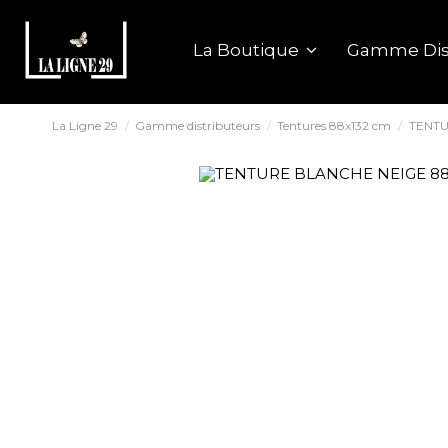
La Boutique
Gamme Dis
La Ligne 29
Gamme distributeurs
Tentures 88x132 cm
TENTU