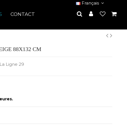
Français
S
CONTACT
IGE 88X132 CM
La Ligne 29
eures.