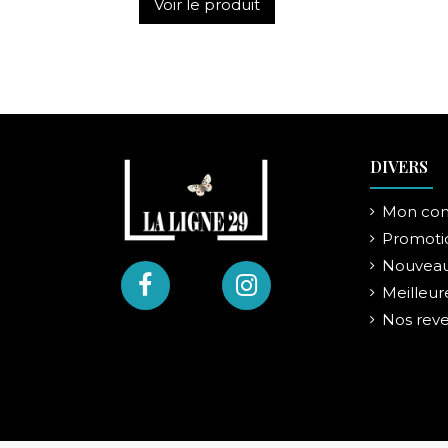
Voir le produit
DIVERS
Mon co
Promoti
Nouveau
Meilleur
Nos rev
TENTURE MEDITERRANEE 132x194 cm
Création Léo Di Fazio pour La Ligne 29
Voir le produit