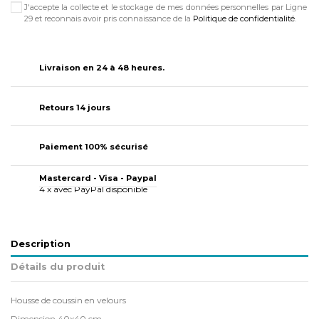
J'accepte la collecte et le stockage de mes données personnelles par Ligne
29 et reconnais avoir pris connaissance de la
Politique de confidentialité
.
Livraison en 24 à 48 heures.
Retours 14 jours
Paiement 100% sécurisé
Mastercard - Visa - Paypal
4 x avec PayPal disponible
Description
Détails du produit
Housse de coussin en velours
Dimension 40x40 cm