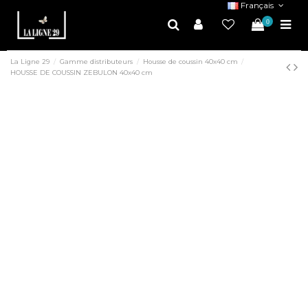
Français
0
La Ligne 29
Gamme distributeurs
Housse de coussin 40x40 cm
HOUSSE DE COUSSIN ZEBULON 40x40 cm