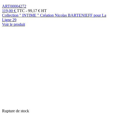
ART00004272
119,00 €
TTC
-
99,17 € HT
Collection " INTIME " Création Nicolas BARTENIEFF pour La
Ligne 29
Voir le produit
Rupture de stock