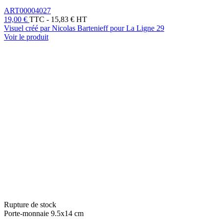
ART00004027
19,00 €
TTC
-
15,83 € HT
Visuel créé par Nicolas Bartenieff pour La Ligne 29
Voir le produit
Rupture de stock
Porte-monnaie 9.5x14 cm