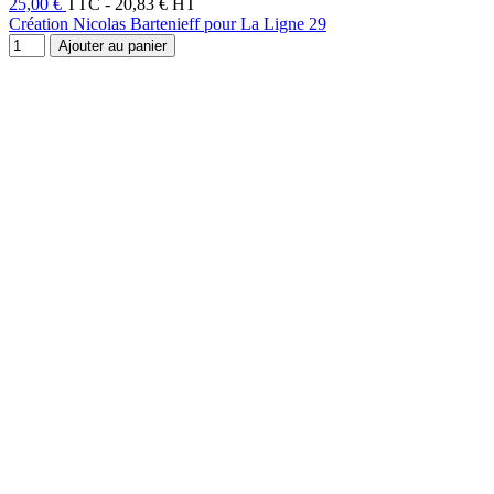
25,00 €
TTC
-
20,83 € HT
Création Nicolas Bartenieff pour La Ligne 29
Ajouter au panier