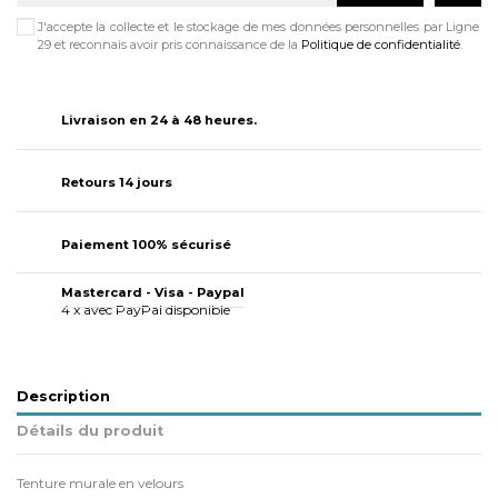
J'accepte la collecte et le stockage de mes données personnelles par Ligne
29 et reconnais avoir pris connaissance de la
Politique de confidentialité
.
Livraison en 24 à 48 heures.
Retours 14 jours
Paiement 100% sécurisé
Mastercard - Visa - Paypal
4 x avec PayPal disponible
Description
Détails du produit
Tenture murale en velours