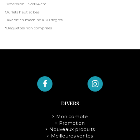
Dimension 132x194 cm
Ourlets haut et bas
Lavable en machine à 30 degrés
*Baguettes non comprises
DIVERS
Mon compte
Promotion
Nouveaux produits
Meilleures ventes