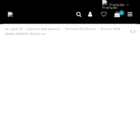
Français
0
La Ligne 29
Gamme distributeurs
Tentures 132x194 cm
Tenture NON
OMNIS MORIAR 132x194 cm