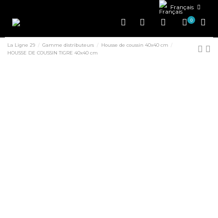
Français
0
La Ligne 29
Gamme distributeurs
Housse de coussin 40x40 cm
HOUSSE DE COUSSIN TIGRE 40x40 cm