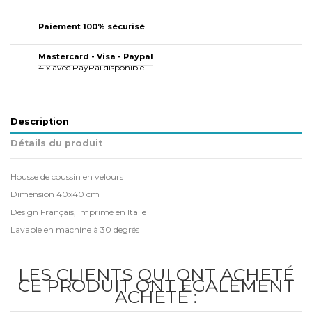
Paiement 100% sécurisé
Mastercard - Visa - Paypal
4 x avec PayPal disponible
Description
Détails du produit
Housse de coussin en velours
Dimension 40x40 cm
Design Français, imprimé en Italie
Lavable en machine à 30 degrés
LES CLIENTS QUI ONT ACHETÉ
CE PRODUIT ONT ÉGALEMENT
ACHETÉ :