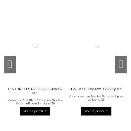
TENTURE LES PRECIEUSES 88x132
TROUSSE 15x20 cm TROPIQUES
cm
Visuel crée par Nicolas Bartenieff pour
La Ligne 29
Collection " INTIME " Création Nicolas
Bartenieff pour La Ligne 29
Voir le produit
Voir le produit